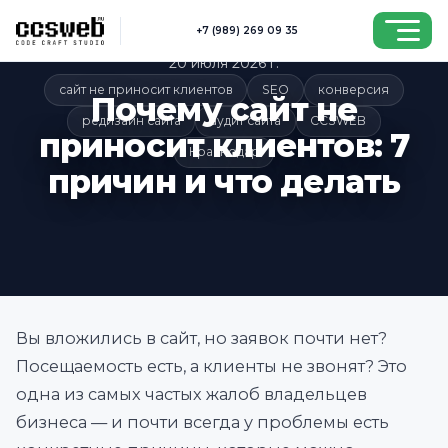
Перейти к основному содержимому
+7 (989) 269 09 35
20 июля 2026 г.
сайт не приносит клиентов
SEO
конверсия
Почему сайт не
редизайн сайта
аудит сайта
CCSWEB
приносит клиентов: 7
Краснодар
причин и что делать
Вы вложились в сайт, но заявок почти нет?
Посещаемость есть, а клиенты не звонят? Это
одна из самых частых жалоб владельцев
бизнеса — и почти всегда у проблемы есть