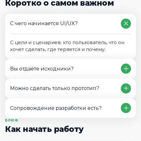
Коротко о самом важном
С чего начинается UI/UX?
С цели и сценариев: кто пользователь, что он
хочет сделать, где теряется и почему.
Вы отдаёте исходники?
Да. Figma-файл с компонентами, стилями,
Можно сделать только прототип?
сеткой, адаптивами и комментариями для
разработчиков.
Да. Прототип — отличный старт: потом его
Сопровождение разработки есть?
легко превратить в UI без «передумали всё».
БРИФ
Да. Разбор макетов с dev, ответы по
Как начать работу
состояниям, уточнения, контроль соответствия.