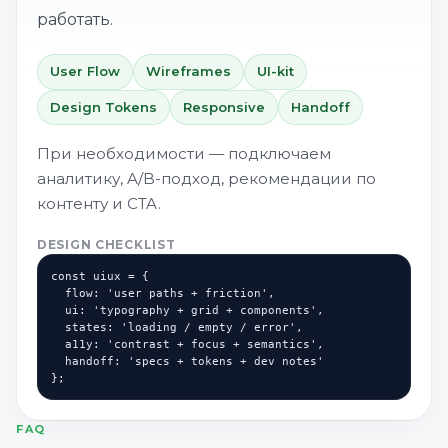
работать.
User Flow
Wireframes
UI-kit
Design Tokens
Responsive
Handoff
При необходимости — подключаем
аналитику, A/B-подход, рекомендации по
контенту и CTA.
DESIGN CHECKLIST
const uiux = {

  flow: 'user paths + friction',

  ui: 'typography + grid + components',

  states: 'loading / empty / error',

  a11y: 'contrast + focus + semantics',

  handoff: 'specs + tokens + dev notes'

};
FAQ